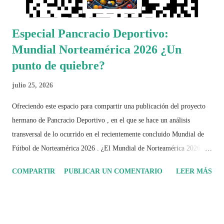
Especial Pancracio Deportivo:
Mundial Norteamérica 2026 ¿Un
punto de quiebre?
julio 25, 2026
Ofreciendo este espacio para compartir una publicación del proyecto
hermano de Pancracio Deportivo , en el que se hace un análisis
transversal de lo ocurrido en el recientemente concluido Mundial de
Fútbol de Norteamérica 2026 . ¿El Mundial de Norteamérica 2026 ha
sido mucho más que un torneo de fútbol? Durante días se documentó
COMPARTIR
PUBLICAR UN COMENTARIO
LEER MÁS
el recorrido de cada selección con infografías inspiradas en la
identidad artística y cultural de cada país, acompañadas de análisis
históricos, deportivos, económicos y sociales. Ahora todo ese trabajo y
algo más se reúne en un solo documento: "Mundial Norteamérica