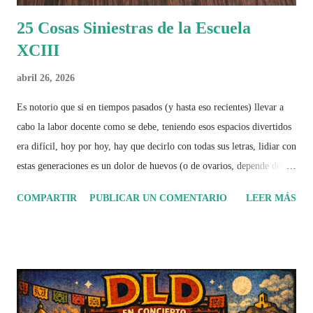
25 Cosas Siniestras de la Escuela
XCIII
abril 26, 2026
Es notorio que si en tiempos pasados (y hasta eso recientes) llevar a
cabo la labor docente como se debe, teniendo esos espacios divertidos
era difícil, hoy por hoy, hay que decirlo con todas sus letras, lidiar con
estas generaciones es un dolor de huevos (o de ovarios, depende del
caso), porque el sistema ha fallado, la sociedad ha fallado y hoy ya se
COMPARTIR
PUBLICAR UN COMENTARIO
LEER MÁS
ve más notable la descomposición en la que estamos sumergidos,
posiblemente muchos como siempre van a hacerse como que la Virgen
les habla e ignorarán el problema, pero el detalle es que más allá de la
falta de conocimientos (que de alguna forma todos tenemos, ya que si
lo supiéramos todo no tendría sentido abrir escuelas), lo realmente
complicado de lidiar es la actitud de una generación huevona,