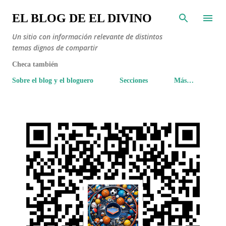
Ir al contenido principal
EL BLOG DE EL DIVINO
Un sitio con información relevante de distintos
temas dignos de compartir
Checa también
Sobre el blog y el bloguero
Secciones
Más…
E
n
t
r
a
d
a
s