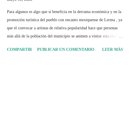
Para algunos es algo que si beneficia en la derrama económica y en la
promoción turística del pueblo con encanto mexiquense de Lerma , ya
que el convocar a artistas de relativa popularidad hace que personas
más allá de la población del municipio se animen a visitar esta ciudad;
para otros, es un derroche innecesario de dinero que podría invertirse
COMPARTIR
PUBLICAR UN COMENTARIO
LEER MÁS
en otros sectores y prioridades; pero independientemente de las
percepciones, es un hecho que el día 5 de Abril de 2024, en la
explanada central de Lerma , dieron un concierto el Coque Muñiz y
Jorge Cuevas , evento del cual grabé los siguientes extractos
disponibles en Ok.ru, que espero sean mucho de su agrado.