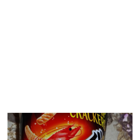
2026 ¿Un punto de quiebre?" Este especial de Pancracio Deportivo no
busca decir únicamente quién ganó o quién perdió. Busca responder si
este Mundial marcó un antes y un después en la forma de entender el
deporte, la identidad nacional, la globalización, la comercialización y
el papel del fútbol como reflejo de nuestras sociedades . Son 230
páginas de análisis, ilustraciones originales y ...