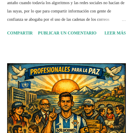
antaño cuando todavía los algoritmos y las redes sociales no hacían de
las suyas, por lo que para compartir información con gente de
confianza se abogaba por el uso de las cadenas de los correos
electrónicos, no era muy agradable recibir mucho spam, pero si uno se
COMPARTIR
PUBLICAR UN COMENTARIO
LEER MÁS
daba oportunidad, mucha información valiosa venía en ellas, y si uno
se daba a la tarea de leer esos archivos de Power Point en su mayoría,
podría enterarse de cosas que normalmente por los medios
convencionales no se conocerían.