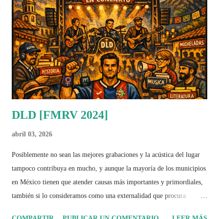
chillona, apática; que se cree sabia y ni siquiera tiene idea de hacer lo
básico, y lo peor de todo es que los padres, las autoridades y el
entorno en general lo va a seguir solapando hasta el punto de si lo
vemos objetivamente, si no se hace...
DLD [FMRV 2024]
abril 03, 2026
Posiblemente no sean las mejores grabaciones y la acústica del lugar
tampoco contribuya en mucho, y aunque la mayoría de los municipios
en México tienen que atender causas más importantes y primordiales,
también si lo consideramos como una externalidad que procura
incentivar el consumo local, tampoco es tan mala idea traer grupos de
COMPARTIR
PUBLICAR UN COMENTARIO
LEER MÁS