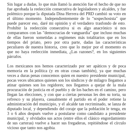
Sin lugar a dudas, lo que más llamó la atención fue el hecho de que no
fue aprobada la reelección consecutiva de legisladores y alcaldes, y fue
polémico porque la diputada Dina Herrera del PRD cambió su voto en
el último momento. Independientemente de lo “sospechosista” que
puede parecer eso, daré mi opinión y el verdadero trasfondo de esto.
Prohibir la reelección consecutiva si es algo anacrónico si nos
comparamos con las “democracias de vanguardia” que incluso muchas
de ellas fueron sometidas a regímenes más totalitarios que en los
tiempos del priato, pero por otra parte, dadas las características
peculiares de nuestra historia, creo que lo mejor por el momento es
que no haya reelección inmediata, ¿Las razones?, en los siguientes
párrafos.
Los mexicanos nos hemos caracterizado por ser apáticos y de poca
memoria en la política (y en otras cosas también), ya que muchas
veces a duras penas conocemos quien en nuestro presidente municipal,
pocas veces ubicamos quienes son los síndicos y de milagro llegamos a
atinar quienes son los regidores; nos llegamos a quejar de la mala
procuración de justicia en el pueblo y de los baches en el camino, pero
llegan las elecciones, y con que a ciertas personas les den su torta, su
refresco y su playera, casualmente el partido en el poder retiene la
administración del municipio, y el alcalde tan recriminado, se lanza de
diputado local, y dependiendo del coraje que la población le tenga, en
3 o 6 años después vuelve a postularse como candidato a presidente
municipal, y olvidados sus actos (entre ellos el clásico engordamiento
de sus carteras) vuelve a hacer sus fregaderas, repitiéndose el círculo
vicioso que tanto nos agobia.