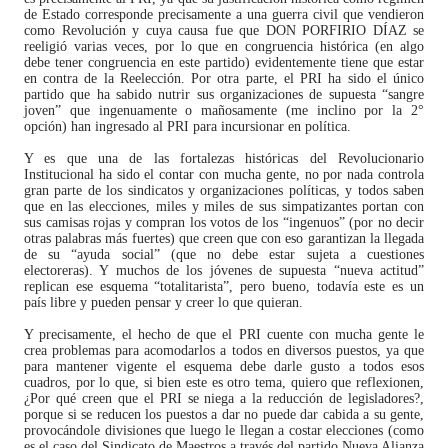
de Estado corresponde precisamente a una guerra civil que vendieron
como Revolución y cuya causa fue que DON PORFIRIO DÍAZ se
reeligió varias veces, por lo que en congruencia histórica (en algo
debe tener congruencia en este partido) evidentemente tiene que estar
en contra de la Reelección. Por otra parte, el PRI ha sido el único
partido que ha sabido nutrir sus organizaciones de supuesta “sangre
joven” que ingenuamente o mañosamente (me inclino por la 2°
opción) han ingresado al PRI para incursionar en política.
Y es que una de las fortalezas históricas del Revolucionario
Institucional ha sido el contar con mucha gente, no por nada controla
gran parte de los sindicatos y organizaciones políticas, y todos saben
que en las elecciones, miles y miles de sus simpatizantes portan con
sus camisas rojas y compran los votos de los “ingenuos” (por no decir
otras palabras más fuertes) que creen que con eso garantizan la llegada
de su “ayuda social” (que no debe estar sujeta a cuestiones
electoreras). Y muchos de los jóvenes de supuesta “nueva actitud”
replican ese esquema “totalitarista”, pero bueno, todavía este es un
país libre y pueden pensar y creer lo que quieran.
Y precisamente, el hecho de que el PRI cuente con mucha gente le
crea problemas para acomodarlos a todos en diversos puestos, ya que
para mantener vigente el esquema debe darle gusto a todos esos
cuadros, por lo que, si bien este es otro tema, quiero que reflexionen,
¿Por qué creen que el PRI se niega a la reducción de legisladores?,
porque si se reducen los puestos a dar no puede dar cabida a su gente,
provocándole divisiones que luego le llegan a costar elecciones (como
es el caso del Sindicato de Maestros a través del partido Nueva Alianza