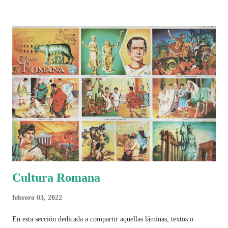
históricos, deportivos, económicos y sociales. Ahora todo ese trabajo y
algo más se reúne en un solo documento: "Mundial Norteamérica
2026 ¿Un punto de quiebre?" Este especial de Pancracio Deportivo no
busca decir únicamente quién ganó o quién perdió. Busca responder si
este Mundial marcó un antes y un después en la forma de entender el
deporte, la identidad nacional, la globalización, la comercialización y
el papel del fútbol como reflejo de nuestras sociedades . Son 230
páginas de análisis, ilustraciones originales y ...
Cultura Romana
febrero 03, 2022
En esta sección dedicada a compartir aquellas láminas, textos o