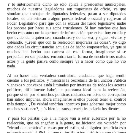
Y lo anteriormente dicho no solo aplica a presidentes municipales,
muchos de nuestros legisladores son trapecistas de oficio, ya que
simulan que trabajan de diputados federales, pasan a ser diputados
locales, de ahí brincan a algún puesto federal o estatal y regresan al
Poder Legislativo para que con la excusa del fuero legislativo nadie
los procese por hacer sus actos truculentos. Si hay muchos que han
hecho esto aún con la apertura de información que existe hoy en día y
que evidencia a quien sea, cuando sea y donde sea, y siguen vivitos y
coleando, ¿Creen que con la reelección mejoraría las cosas?, yo digo
que dadas las circunstancias actuales de hecho empeorarían, ya que si
muchos han hecho una carrera de esta forma, imagínense si se
perpetúan en sus puestos, encontrarían la forma de encubrir sus malos
actos y la gente pasiva como siempre va a hacer como que no vio
nada.
Al no haber una verdadera contraloría ciudadana que haga rendir
cuentas a los políticos, y mientras la Secretaría de la Función Pública
y anexos y convexos estén limitados por intereses de todos los actores
políticos, difícilmente habrá un panorama ideal para la reelección,
porque si de por sí muchos políticos cachados en actos de corrupción
han salido impunes, ahora imagínense si ellos pueden tener el control
más tiempo, ¿De verdad tendrían incentivo para gobernar mejor como
muchos sostienen?, más bien la transparencia les pelaría los dientes.
Y para los priistas que a la mejor van a estar eufóricos por la no
reelección, que no engañen a la gente, no hicieron esa votación por
“virtud democrática” o cosas por el estilo, si a alguien beneficia esto
es precisamente al PRI, ya que su justificación histórica como régimen