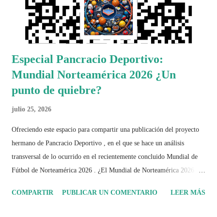
Especial Pancracio Deportivo:
Mundial Norteamérica 2026 ¿Un
punto de quiebre?
julio 25, 2026
Ofreciendo este espacio para compartir una publicación del proyecto
hermano de Pancracio Deportivo , en el que se hace un análisis
transversal de lo ocurrido en el recientemente concluido Mundial de
Fútbol de Norteamérica 2026 . ¿El Mundial de Norteamérica 2026 ha
sido mucho más que un torneo de fútbol? Durante días se documentó
COMPARTIR
PUBLICAR UN COMENTARIO
LEER MÁS
el recorrido de cada selección con infografías inspiradas en la
identidad artística y cultural de cada país, acompañadas de análisis