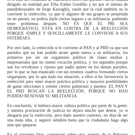
dirigido en realidad por Elba Esther Gordillo y no por el intento de
pseudoboxeador de Jorge Kawaghi), razón por la cual también no le
conviene la reelección, ya que si algunos de sus grupos se perpetuán
en un puesto, no podría darle ciertos lugares a su militancia, pudiendo
tener problemas después. NO ES QUE EL PRI SEA
DEMOCRÁTICO, ESTA EN CONTRA DE LA REELECCIÓN
PORQUE SIMPLE Y SENCILLAMENTE LE CONVIENE A SUS
INTERESES.
Por otro lado, la reelección si le conviene al PAN y al PRD ya que son
partidos que no han podido atraer gente nueva a su militancia, los
primeros por ser un organismo político de clases medias y
empresariales que no tienen vocación política, y los segundos porque
son los revoltosos y rijosos que nadie quiere en los demás partidos;
por lo que se han estancado con sus mismos cuadros formando ciertas
oligarquías, por lo que dada esa situación, a ellos si les favorecería la
reelección para tener mayor práctica política y mayores posibilidades
de ganar elecciones y retener ciertos gobiernos y puestos. EL PAN Y
EL PRD BUSCAN LA REELECCIÓN, PORQUE NO HAN
PODIDO RENOVAR SU MILITANCIA.
En conclusión, si hubiera mayor cultura política por parte de la gente,
y nuestra procuración de justicia no dejara mucho que desear, yo si
abogaría por la reelección, pero dado nuestro contexto, no deja de ser
una mala idea, y seguirá siéndola hasta que la ciudadanía haga algo
más que quejarse.
En el siguiente blog, comentaré sobre otro aspecto de la Reforma