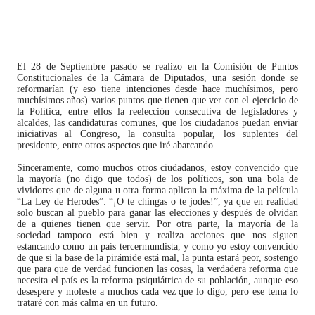
El 28 de Septiembre pasado se realizo en la Comisión de Puntos
Constitucionales de la Cámara de Diputados, una sesión donde se
reformarían (y eso tiene intenciones desde hace muchísimos, pero
muchísimos años) varios puntos que tienen que ver con el ejercicio de
la Política, entre ellos la reelección consecutiva de legisladores y
alcaldes, las candidaturas comunes, que los ciudadanos puedan enviar
iniciativas al Congreso, la consulta popular, los suplentes del
presidente, entre otros aspectos que iré abarcando.
Sinceramente, como muchos otros ciudadanos, estoy convencido que
la mayoría (no digo que todos) de los políticos, son una bola de
vividores que de alguna u otra forma aplican la máxima de la película
“La Ley de Herodes”: “¡O te chingas o te jodes!”, ya que en realidad
solo buscan al pueblo para ganar las elecciones y después de olvidan
de a quienes tienen que servir. Por otra parte, la mayoría de la
sociedad tampoco está bien y realiza acciones que nos siguen
estancando como un país tercermundista, y como yo estoy convencido
de que si la base de la pirámide está mal, la punta estará peor, sostengo
que para que de verdad funcionen las cosas, la verdadera reforma que
necesita el país es la reforma psiquiátrica de su población, aunque eso
desespere y moleste a muchos cada vez que lo digo, pero ese tema lo
trataré con más calma en un futuro.