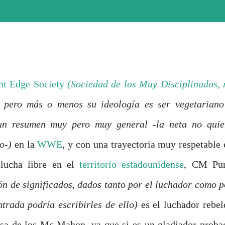
ght Edge Society
(Sociedad de los Muy Disciplinados, 
al pero más o menos su ideología es ser vegetariano
 un resumen muy pero muy general -la neta no quie
o-)
en la
WWE
, y con una trayectoria muy respetable 
 lucha libre en el
territorio estadounidense
, CM Pu
n de significados, dados tanto por el luchador como p
ntrada podría escribirles de ello)
es el luchador rebel
esa de los Mc Mahon, ya que si es un gladiador proba