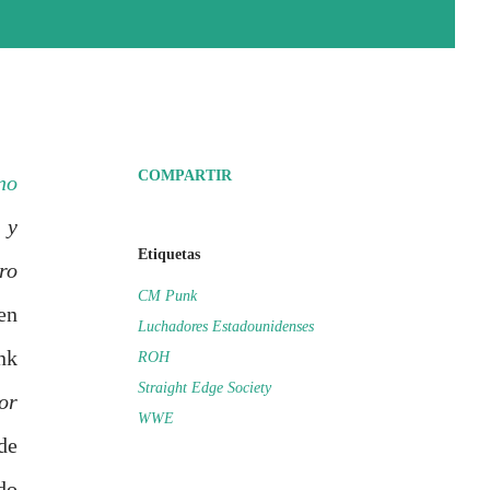
COMPARTIR
no
 y
Etiquetas
ro
CM Punk
en
Luchadores Estadounidenses
nk
ROH
Straight Edge Society
or
WWE
de
do