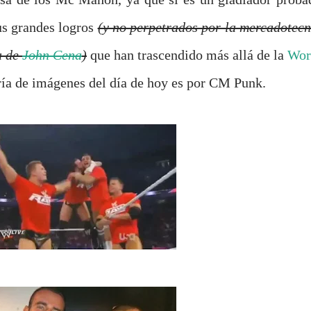
us grandes logros
(y no perpetrados por la mercadotecn
a de
John Cena
)
que han trascendido más allá de la
Wor
ría de imágenes del día de hoy es por CM Punk.