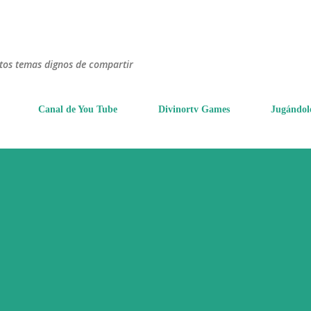
Ir al contenido principal
ntos temas dignos de compartir
Canal de You Tube
Divinortv Games
Jugándol