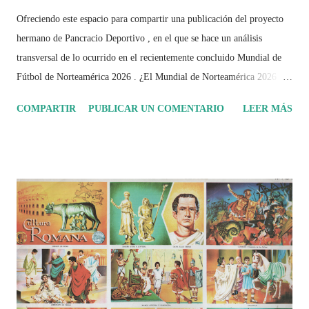
Ofreciendo este espacio para compartir una publicación del proyecto
hermano de Pancracio Deportivo , en el que se hace un análisis
transversal de lo ocurrido en el recientemente concluido Mundial de
Fútbol de Norteamérica 2026 . ¿El Mundial de Norteamérica 2026 ha
sido mucho más que un torneo de fútbol? Durante días se documentó
COMPARTIR
PUBLICAR UN COMENTARIO
LEER MÁS
el recorrido de cada selección con infografías inspiradas en la
identidad artística y cultural de cada país, acompañadas de análisis
históricos, deportivos, económicos y sociales. Ahora todo ese trabajo y
algo más se reúne en un solo documento: "Mundial Norteamérica
2026 ¿Un punto de quiebre?" Este especial de Pancracio Deportivo no
busca decir únicamente quién ganó o quién perdió. Busca responder si
este Mundial marcó un antes y un después en la forma de entender el
deporte, la identidad nacional, la globalización, la comercialización y
el papel del fútbol como reflejo de nuestras sociedades . Son 230
páginas de análisis, ilustraciones originales y ...