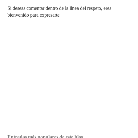
P
Si deseas comentar dentro de la línea del respeto, eres
u
bienvenido para expresarte
b
l
i
c
a
r
u
n
c
o
m
e
n
t
a
r
i
o
Entradas más populares de este blog