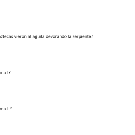
 aztecas vieron al águila devorando la serpiente?
ma I?
ma II?