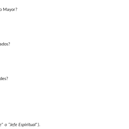
lo Mayor?
cados?
ades?
o “Jefe Espiritual”).