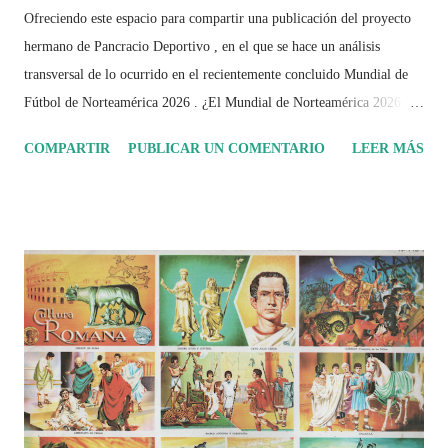
Ofreciendo este espacio para compartir una publicación del proyecto
hermano de Pancracio Deportivo , en el que se hace un análisis
transversal de lo ocurrido en el recientemente concluido Mundial de
Fútbol de Norteamérica 2026 . ¿El Mundial de Norteamérica 2026 ha
sido mucho más que un torneo de fútbol? Durante días se documentó
COMPARTIR
PUBLICAR UN COMENTARIO
LEER MÁS
el recorrido de cada selección con infografías inspiradas en la
identidad artística y cultural de cada país, acompañadas de análisis
históricos, deportivos, económicos y sociales. Ahora todo ese trabajo y
algo más se reúne en un solo documento: "Mundial Norteamérica
2026 ¿Un punto de quiebre?" Este especial de Pancracio Deportivo no
busca decir únicamente quién ganó o quién perdió. Busca responder si
este Mundial marcó un antes y un después en la forma de entender el
deporte, la identidad nacional, la globalización, la comercialización y
el papel del fútbol como reflejo de nuestras sociedades . Son 230
páginas de análisis, ilustraciones originales y ...