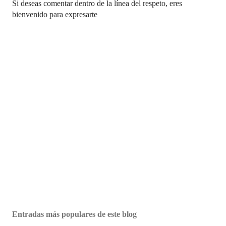
P
Si deseas comentar dentro de la línea del respeto, eres
u
bienvenido para expresarte
b
l
i
c
a
r
u
n
c
o
m
e
n
t
a
r
i
o
Entradas más populares de este blog