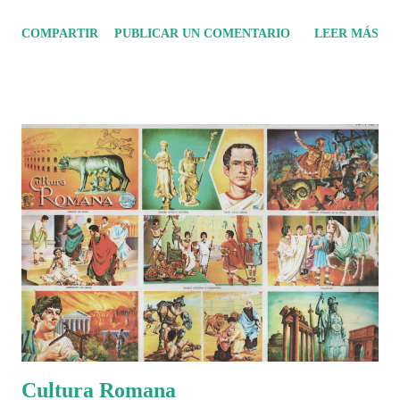
sido mucho más que un torneo de fútbol? Durante días se documentó
COMPARTIR
PUBLICAR UN COMENTARIO
LEER MÁS
el recorrido de cada selección con infografías inspiradas en la
identidad artística y cultural de cada país, acompañadas de análisis
históricos, deportivos, económicos y sociales. Ahora todo ese trabajo y
algo más se reúne en un solo documento: "Mundial Norteamérica
2026 ¿Un punto de quiebre?" Este especial de Pancracio Deportivo no
busca decir únicamente quién ganó o quién perdió. Busca responder si
este Mundial marcó un antes y un después en la forma de entender el
deporte, la identidad nacional, la globalización, la comercialización y
el papel del fútbol como reflejo de nuestras sociedades . Son 230
páginas de análisis, ilustraciones originales y ...
Cultura Romana