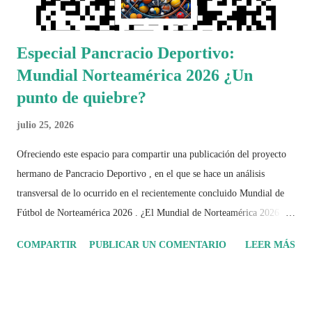
Especial Pancracio Deportivo:
Mundial Norteamérica 2026 ¿Un
punto de quiebre?
julio 25, 2026
Ofreciendo este espacio para compartir una publicación del proyecto
hermano de Pancracio Deportivo , en el que se hace un análisis
transversal de lo ocurrido en el recientemente concluido Mundial de
Fútbol de Norteamérica 2026 . ¿El Mundial de Norteamérica 2026 ha
sido mucho más que un torneo de fútbol? Durante días se documentó
COMPARTIR
PUBLICAR UN COMENTARIO
LEER MÁS
el recorrido de cada selección con infografías inspiradas en la
identidad artística y cultural de cada país, acompañadas de análisis
históricos, deportivos, económicos y sociales. Ahora todo ese trabajo y
algo más se reúne en un solo documento: "Mundial Norteamérica