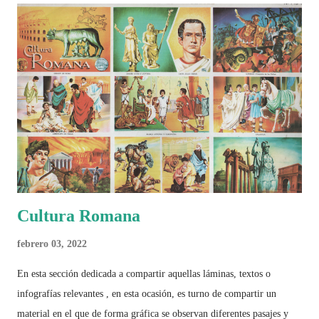
2026 ¿Un punto de quiebre?" Este especial de Pancracio Deportivo no
busca decir únicamente quién ganó o quién perdió. Busca responder si
este Mundial marcó un antes y un después en la forma de entender el
deporte, la identidad nacional, la globalización, la comercialización y
el papel del fútbol como reflejo de nuestras sociedades . Son 230
páginas de análisis, ilustraciones originales y ...
Cultura Romana
febrero 03, 2022
En esta sección dedicada a compartir aquellas láminas, textos o
infografías relevantes , en esta ocasión, es turno de compartir un
material en el que de forma gráfica se observan diferentes pasajes y