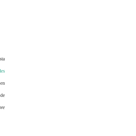
sta
des
 en
 de
bre