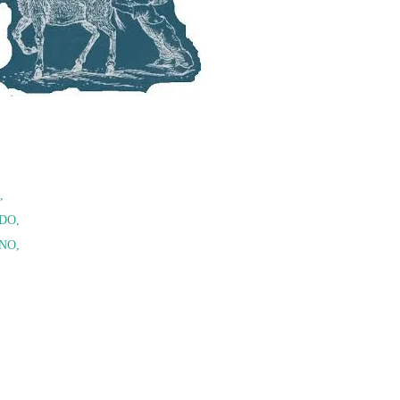
IDO
INO