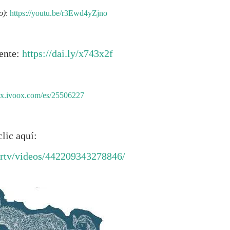
o)
:
https://youtu.be/r3Ewd4yZjno
iente:
https://dai.ly/x743x2f
/mx.ivoox.com/es/25506227
lic aquí:
ortv/videos/442209343278846/