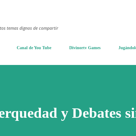
Ir al contenido principal
ntos temas dignos de compartir
Canal de You Tube
Divinortv Games
Jugándol
Terquedad y Debates s