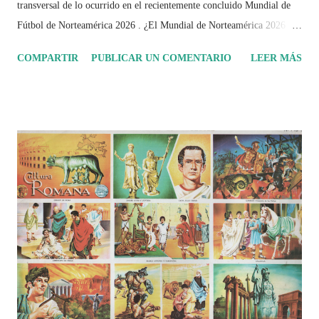
transversal de lo ocurrido en el recientemente concluido Mundial de
Fútbol de Norteamérica 2026 . ¿El Mundial de Norteamérica 2026 ha
sido mucho más que un torneo de fútbol? Durante días se documentó
COMPARTIR
PUBLICAR UN COMENTARIO
LEER MÁS
el recorrido de cada selección con infografías inspiradas en la
identidad artística y cultural de cada país, acompañadas de análisis
históricos, deportivos, económicos y sociales. Ahora todo ese trabajo y
algo más se reúne en un solo documento: "Mundial Norteamérica
2026 ¿Un punto de quiebre?" Este especial de Pancracio Deportivo no
busca decir únicamente quién ganó o quién perdió. Busca responder si
este Mundial marcó un antes y un después en la forma de entender el
deporte, la identidad nacional, la globalización, la comercialización y
el papel del fútbol como reflejo de nuestras sociedades . Son 230
páginas de análisis, ilustraciones originales y ...