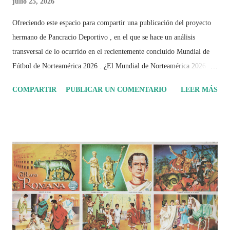
julio 25, 2026
Ofreciendo este espacio para compartir una publicación del proyecto
hermano de Pancracio Deportivo , en el que se hace un análisis
transversal de lo ocurrido en el recientemente concluido Mundial de
Fútbol de Norteamérica 2026 . ¿El Mundial de Norteamérica 2026 ha
sido mucho más que un torneo de fútbol? Durante días se documentó
COMPARTIR
PUBLICAR UN COMENTARIO
LEER MÁS
el recorrido de cada selección con infografías inspiradas en la
identidad artística y cultural de cada país, acompañadas de análisis
históricos, deportivos, económicos y sociales. Ahora todo ese trabajo y
algo más se reúne en un solo documento: "Mundial Norteamérica
2026 ¿Un punto de quiebre?" Este especial de Pancracio Deportivo no
busca decir únicamente quién ganó o quién perdió. Busca responder si
este Mundial marcó un antes y un después en la forma de entender el
deporte, la identidad nacional, la globalización, la comercialización y
el papel del fútbol como reflejo de nuestras sociedades . Son 230
páginas de análisis, ilustraciones originales y ...