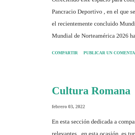
Pancracio Deportivo , en el que se
el recientemente concluido Mundi
Mundial de Norteamérica 2026 ha
Durante días se documentó el reco
COMPARTIR
PUBLICAR UN COMENTA
inspiradas en la identidad artísti
análisis históricos, deportivos, e
algo más se reúne en un solo do
Cultura Romana
punto de quiebre?" Este especial 
febrero 03, 2022
únicamente quién ganó o quién pe
un antes y un después en la forma 
En esta sección dedicada a compar
globalización, la comercialización
relevantes , en esta ocasión, es t