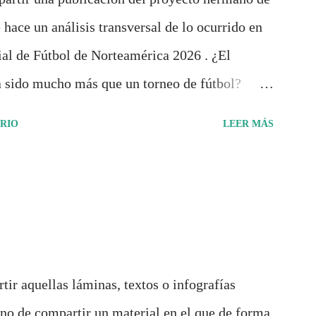
 hace un análisis transversal de lo ocurrido en
al de Fútbol de Norteamérica 2026 . ¿El
 sido mucho más que un torneo de fútbol?
rrido de cada selección con infografías
RIO
LEER MÁS
ca y cultural de cada país, acompañadas de
conómicos y sociales. Ahora todo ese trabajo y
cumento: "Mundial Norteamérica 2026 ¿Un
de Pancracio Deportivo no busca decir
rdió. Busca responder si este Mundial marcó
de entender el deporte, la identidad nacional, la
tir aquellas láminas, textos o infografías
 y el papel del fútbol como reflejo de nuestras
urno de compartir un material en el que de forma