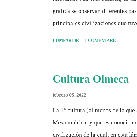
sociedades . Son 230 páginas de aná
gráfica se observan diferentes pas
principales civilizaciones que tu
COMPARTIR
1 COMENTARIO
Cultura Olmeca
febrero 06, 2022
La 1° cultura (al menos de la que 
Mesoamérica, y que es conocida co
civilización de la cual, en esta l