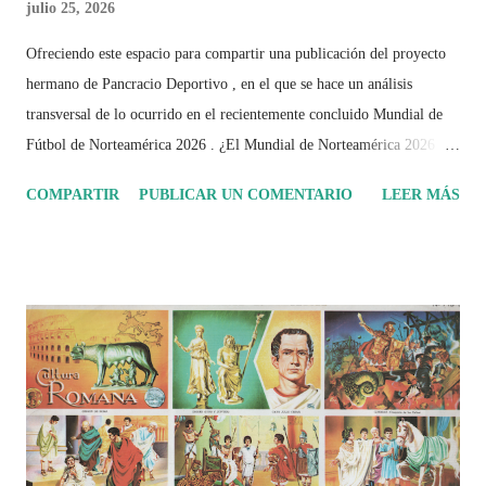
julio 25, 2026
Ofreciendo este espacio para compartir una publicación del proyecto
hermano de Pancracio Deportivo , en el que se hace un análisis
transversal de lo ocurrido en el recientemente concluido Mundial de
Fútbol de Norteamérica 2026 . ¿El Mundial de Norteamérica 2026 ha
sido mucho más que un torneo de fútbol? Durante días se documentó
COMPARTIR
PUBLICAR UN COMENTARIO
LEER MÁS
el recorrido de cada selección con infografías inspiradas en la
identidad artística y cultural de cada país, acompañadas de análisis
históricos, deportivos, económicos y sociales. Ahora todo ese trabajo y
algo más se reúne en un solo documento: "Mundial Norteamérica
2026 ¿Un punto de quiebre?" Este especial de Pancracio Deportivo no
busca decir únicamente quién ganó o quién perdió. Busca responder si
este Mundial marcó un antes y un después en la forma de entender el
deporte, la identidad nacional, la globalización, la comercialización y
el papel del fútbol como reflejo de nuestras sociedades . Son 230
páginas de análisis, ilustraciones originales y ...