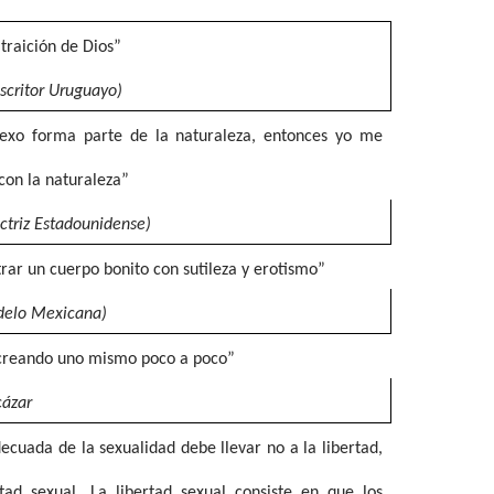
traición de Dios”
scritor Uruguayo)
sexo forma parte de la naturaleza, entonces yo me
 con la naturaleza”
ctriz Estadounidense)
trar un cuerpo bonito con sutileza y erotismo”
delo Mexicana)
a creando uno mismo poco a poco”
cázar
cuada de la sexualidad debe llevar no a la libertad,
rtad sexual. La libertad sexual consiste en que los