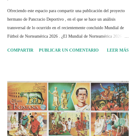
Ofreciendo este espacio para compartir una publicación del proyecto
hermano de Pancracio Deportivo , en el que se hace un análisis
transversal de lo ocurrido en el recientemente concluido Mundial de
Fútbol de Norteamérica 2026 . ¿El Mundial de Norteamérica 2026 ha
sido mucho más que un torneo de fútbol? Durante días se documentó
COMPARTIR
PUBLICAR UN COMENTARIO
LEER MÁS
el recorrido de cada selección con infografías inspiradas en la
identidad artística y cultural de cada país, acompañadas de análisis
históricos, deportivos, económicos y sociales. Ahora todo ese trabajo y
algo más se reúne en un solo documento: "Mundial Norteamérica
2026 ¿Un punto de quiebre?" Este especial de Pancracio Deportivo no
busca decir únicamente quién ganó o quién perdió. Busca responder si
este Mundial marcó un antes y un después en la forma de entender el
deporte, la identidad nacional, la globalización, la comercialización y
el papel del fútbol como reflejo de nuestras sociedades . Son 230
páginas de análisis, ilustraciones originales y ...