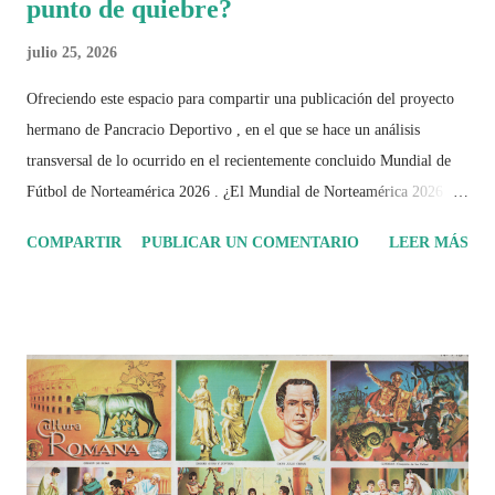
punto de quiebre?
julio 25, 2026
Ofreciendo este espacio para compartir una publicación del proyecto
hermano de Pancracio Deportivo , en el que se hace un análisis
transversal de lo ocurrido en el recientemente concluido Mundial de
Fútbol de Norteamérica 2026 . ¿El Mundial de Norteamérica 2026 ha
sido mucho más que un torneo de fútbol? Durante días se documentó
COMPARTIR
PUBLICAR UN COMENTARIO
LEER MÁS
el recorrido de cada selección con infografías inspiradas en la
identidad artística y cultural de cada país, acompañadas de análisis
históricos, deportivos, económicos y sociales. Ahora todo ese trabajo y
algo más se reúne en un solo documento: "Mundial Norteamérica
2026 ¿Un punto de quiebre?" Este especial de Pancracio Deportivo no
busca decir únicamente quién ganó o quién perdió. Busca responder si
este Mundial marcó un antes y un después en la forma de entender el
deporte, la identidad nacional, la globalización, la comercialización y