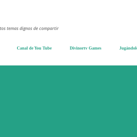
Ir al contenido principal
ntos temas dignos de compartir
Canal de You Tube
Divinortv Games
Jugándol