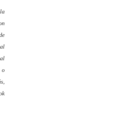
la
on
de
al
al
 o
s,
ok