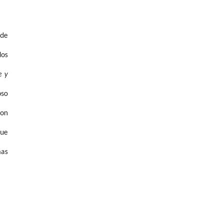
 de
dos
e y
oso
con
que
mas