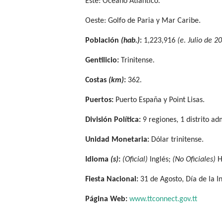
Este: Océano Atlántico.
Oeste: Golfo de Paria y Mar Caribe.
Población
(hab.)
:
1,223,916
(e. Julio de 2
Gentilicio:
Trinitense.
Costas
(km)
:
362.
Puertos:
Puerto España y Point Lisas.
División Política:
9 regiones, 1 distrito ad
Unidad Monetaria:
Dólar trinitense.
Idioma
(s)
:
(Oficial)
Inglés;
(No Oficiales)
H
Fiesta Nacional:
31 de Agosto, Día de la 
Página Web:
www.ttconnect.gov.tt