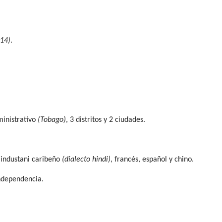
014)
.
ministrativo
(Tobago)
, 3 distritos y 2 ciudades.
industani caribeño
(dialecto hindi)
, francés, español y chino.
Independencia.