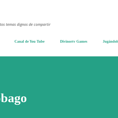
Ir al contenido principal
ntos temas dignos de compartir
Canal de You Tube
Divinortv Games
Jugándol
obago