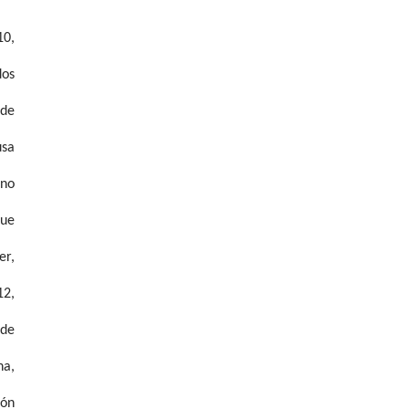
10,
dos
 de
usa
rno
que
er,
12,
 de
ha,
ión