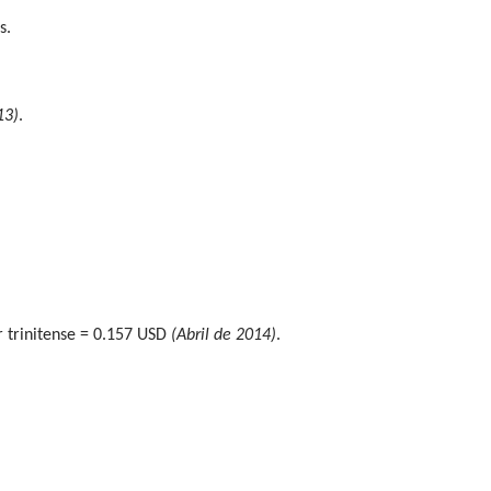
s.
13)
.
r trinitense = 0.157 USD
(Abril de 2014)
.