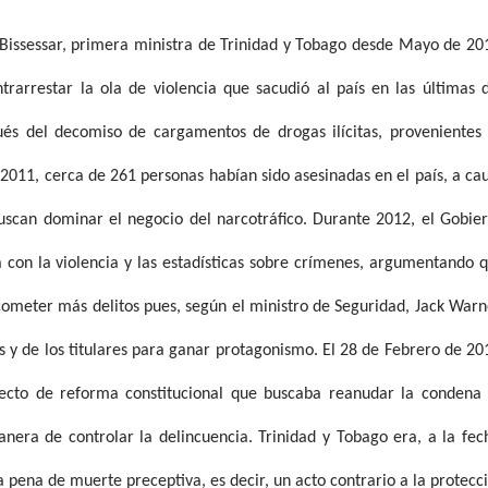
Bissessar, primera ministra de Trinidad y Tobago desde Mayo de 20
arrestar la ola de violencia que sacudió al país en las últimas 
és del decomiso de cargamentos de drogas ilícitas, provenientes
2011, cerca de 261 personas habían sido asesinadas en el país, a ca
uscan dominar el negocio del narcotráfico. Durante 2012, el Gobie
a con la violencia y las estadísticas sobre crímenes, argumentando 
cometer más delitos pues, según el ministro de Seguridad, Jack Warn
as y de los titulares para ganar protagonismo. El 28 de Febrero de 20
yecto de reforma constitucional que buscaba reanudar la condena
era de controlar la delincuencia. Trinidad y Tobago era, a la fec
 pena de muerte preceptiva, es decir, un acto contrario a la protecc