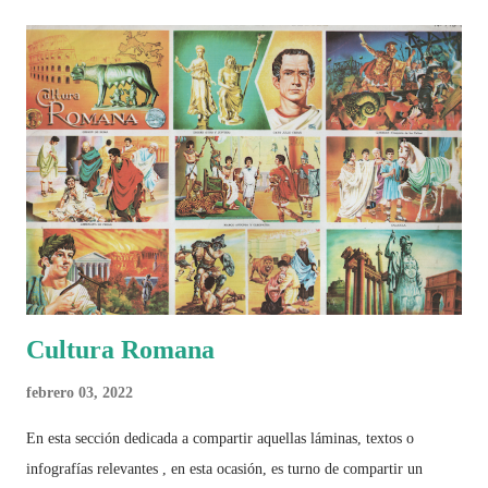
algo más se reúne en un solo documento: "Mundial Norteamérica
2026 ¿Un punto de quiebre?" Este especial de Pancracio Deportivo no
busca decir únicamente quién ganó o quién perdió. Busca responder si
este Mundial marcó un antes y un después en la forma de entender el
deporte, la identidad nacional, la globalización, la comercialización y
el papel del fútbol como reflejo de nuestras sociedades . Son 230
páginas de análisis, ilustraciones originales y ...
Cultura Romana
febrero 03, 2022
En esta sección dedicada a compartir aquellas láminas, textos o
infografías relevantes , en esta ocasión, es turno de compartir un