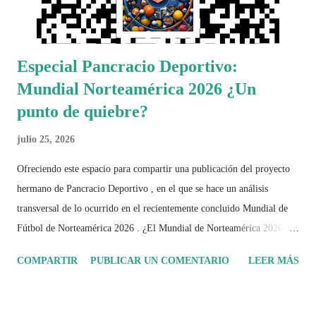
Especial Pancracio Deportivo:
Mundial Norteamérica 2026 ¿Un
punto de quiebre?
julio 25, 2026
Ofreciendo este espacio para compartir una publicación del proyecto
hermano de Pancracio Deportivo , en el que se hace un análisis
transversal de lo ocurrido en el recientemente concluido Mundial de
Fútbol de Norteamérica 2026 . ¿El Mundial de Norteamérica 2026 ha
sido mucho más que un torneo de fútbol? Durante días se documentó
COMPARTIR
PUBLICAR UN COMENTARIO
LEER MÁS
el recorrido de cada selección con infografías inspiradas en la
identidad artística y cultural de cada país, acompañadas de análisis
históricos, deportivos, económicos y sociales. Ahora todo ese trabajo y