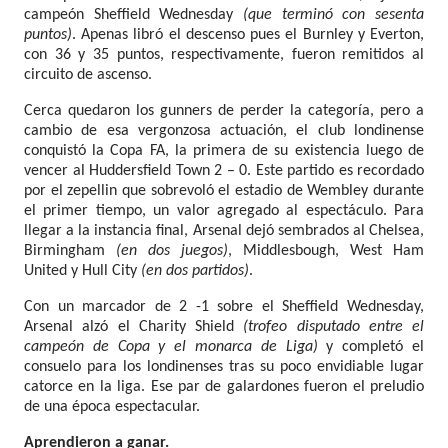
campeón Sheffield Wednesday
(que terminó con sesenta
puntos)
. Apenas libró el descenso pues el Burnley y Everton,
con 36 y 35 puntos, respectivamente, fueron remitidos al
circuito de ascenso.
Cerca quedaron los gunners de perder la categoría, pero a
cambio de esa vergonzosa actuación, el club londinense
conquistó la Copa FA, la primera de su existencia luego de
vencer al Huddersfield Town 2 – 0. Este partido es recordado
por el zepellin que sobrevoló el estadio de Wembley durante
el primer tiempo, un valor agregado al espectáculo. Para
llegar a la instancia final, Arsenal dejó sembrados al Chelsea,
Birmingham
(en dos juegos)
, Middlesbough, West Ham
United y Hull City
(en dos partidos)
.
Con un marcador de 2 -1 sobre el Sheffield Wednesday,
Arsenal alzó el Charity Shield
(trofeo disputado entre el
campeón de Copa y el monarca de Liga)
y completó el
consuelo para los londinenses tras su poco envidiable lugar
catorce en la liga. Ese par de galardones fueron el preludio
de una época espectacular.
Aprendieron a ganar.