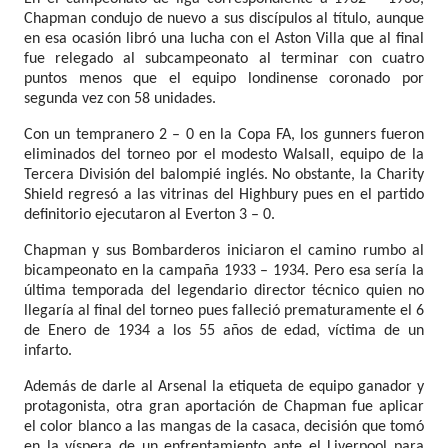
Chapman condujo de nuevo a sus discípulos al título, aunque
en esa ocasión libró una lucha con el Aston Villa que al final
fue relegado al subcampeonato al terminar con cuatro
puntos menos que el equipo londinense coronado por
segunda vez con 58 unidades.
Con un tempranero 2 – 0 en la Copa FA, los gunners fueron
eliminados del torneo por el modesto Walsall, equipo de la
Tercera División del balompié inglés. No obstante, la Charity
Shield regresó a las vitrinas del Highbury pues en el partido
definitorio ejecutaron al Everton 3 – 0.
Chapman y sus Bombarderos iniciaron el camino rumbo al
bicampeonato en la campaña 1933 – 1934. Pero esa sería la
última temporada del legendario director técnico quien no
llegaría al final del torneo pues falleció prematuramente el 6
de Enero de 1934 a los 55 años de edad, víctima de un
infarto.
Además de darle al Arsenal la etiqueta de equipo ganador y
protagonista, otra gran aportación de Chapman fue aplicar
el color blanco a las mangas de la casaca, decisión que tomó
en la víspera de un enfrentamiento ante el Liverpool para