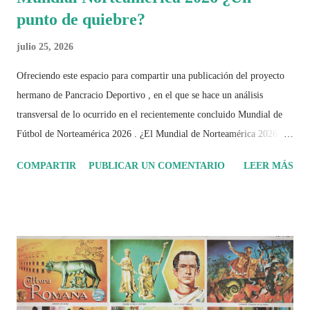
punto de quiebre?
julio 25, 2026
Ofreciendo este espacio para compartir una publicación del proyecto
hermano de Pancracio Deportivo , en el que se hace un análisis
transversal de lo ocurrido en el recientemente concluido Mundial de
Fútbol de Norteamérica 2026 . ¿El Mundial de Norteamérica 2026 ha
sido mucho más que un torneo de fútbol? Durante días se documentó
COMPARTIR
PUBLICAR UN COMENTARIO
LEER MÁS
el recorrido de cada selección con infografías inspiradas en la
identidad artística y cultural de cada país, acompañadas de análisis
históricos, deportivos, económicos y sociales. Ahora todo ese trabajo y
algo más se reúne en un solo documento: "Mundial Norteamérica
2026 ¿Un punto de quiebre?" Este especial de Pancracio Deportivo no
busca decir únicamente quién ganó o quién perdió. Busca responder si
este Mundial marcó un antes y un después en la forma de entender el
deporte, la identidad nacional, la globalización, la comercialización y