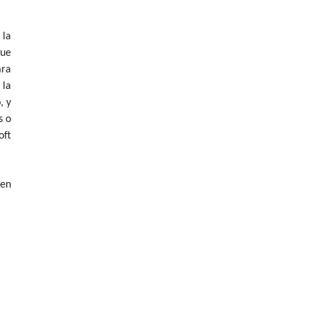
 la
que
ara
 la
, y
s o
oft
 en