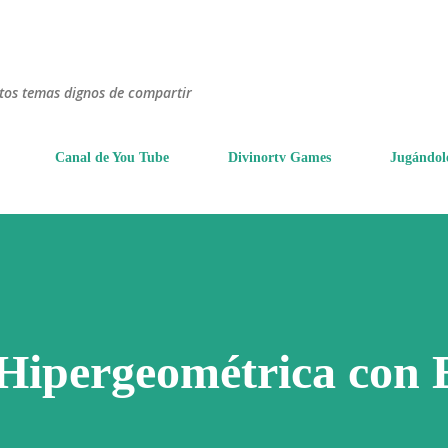
Ir al contenido principal
ntos temas dignos de compartir
Canal de You Tube
Divinortv Games
Jugándol
 Hipergeométrica con 