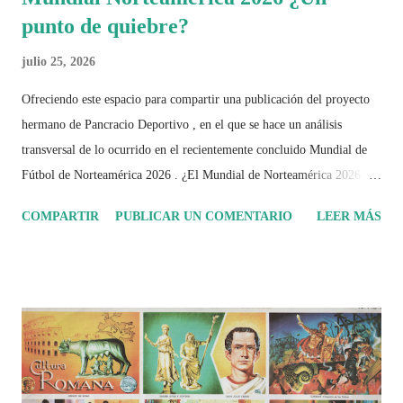
punto de quiebre?
julio 25, 2026
Ofreciendo este espacio para compartir una publicación del proyecto
hermano de Pancracio Deportivo , en el que se hace un análisis
transversal de lo ocurrido en el recientemente concluido Mundial de
Fútbol de Norteamérica 2026 . ¿El Mundial de Norteamérica 2026 ha
sido mucho más que un torneo de fútbol? Durante días se documentó
COMPARTIR
PUBLICAR UN COMENTARIO
LEER MÁS
el recorrido de cada selección con infografías inspiradas en la
identidad artística y cultural de cada país, acompañadas de análisis
históricos, deportivos, económicos y sociales. Ahora todo ese trabajo y
algo más se reúne en un solo documento: "Mundial Norteamérica
2026 ¿Un punto de quiebre?" Este especial de Pancracio Deportivo no
busca decir únicamente quién ganó o quién perdió. Busca responder si
este Mundial marcó un antes y un después en la forma de entender el
deporte, la identidad nacional, la globalización, la comercialización y