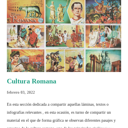
2026 ¿Un punto de quiebre?" Este especial de Pancracio Deportivo no
busca decir únicamente quién ganó o quién perdió. Busca responder si
este Mundial marcó un antes y un después en la forma de entender el
deporte, la identidad nacional, la globalización, la comercialización y
el papel del fútbol como reflejo de nuestras sociedades . Son 230
páginas de análisis, ilustraciones originales y ...
Cultura Romana
febrero 03, 2022
En esta sección dedicada a compartir aquellas láminas, textos o
infografías relevantes , en esta ocasión, es turno de compartir un
material en el que de forma gráfica se observan diferentes pasajes y