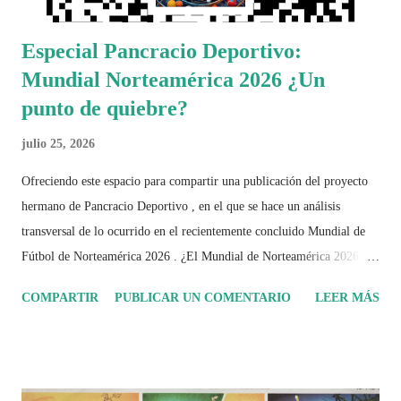
Especial Pancracio Deportivo:
Mundial Norteamérica 2026 ¿Un
punto de quiebre?
julio 25, 2026
Ofreciendo este espacio para compartir una publicación del proyecto
hermano de Pancracio Deportivo , en el que se hace un análisis
transversal de lo ocurrido en el recientemente concluido Mundial de
Fútbol de Norteamérica 2026 . ¿El Mundial de Norteamérica 2026 ha
sido mucho más que un torneo de fútbol? Durante días se documentó
COMPARTIR
PUBLICAR UN COMENTARIO
LEER MÁS
el recorrido de cada selección con infografías inspiradas en la
identidad artística y cultural de cada país, acompañadas de análisis
históricos, deportivos, económicos y sociales. Ahora todo ese trabajo y
algo más se reúne en un solo documento: "Mundial Norteamérica