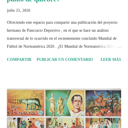
julio 25, 2026
Ofreciendo este espacio para compartir una publicación del proyecto
hermano de Pancracio Deportivo , en el que se hace un análisis
transversal de lo ocurrido en el recientemente concluido Mundial de
Fútbol de Norteamérica 2026 . ¿El Mundial de Norteamérica 2026 ha
sido mucho más que un torneo de fútbol? Durante días se documentó
COMPARTIR
PUBLICAR UN COMENTARIO
LEER MÁS
el recorrido de cada selección con infografías inspiradas en la
identidad artística y cultural de cada país, acompañadas de análisis
históricos, deportivos, económicos y sociales. Ahora todo ese trabajo y
algo más se reúne en un solo documento: "Mundial Norteamérica
2026 ¿Un punto de quiebre?" Este especial de Pancracio Deportivo no
busca decir únicamente quién ganó o quién perdió. Busca responder si
este Mundial marcó un antes y un después en la forma de entender el
deporte, la identidad nacional, la globalización, la comercialización y
el papel del fútbol como reflejo de nuestras sociedades . Son 230