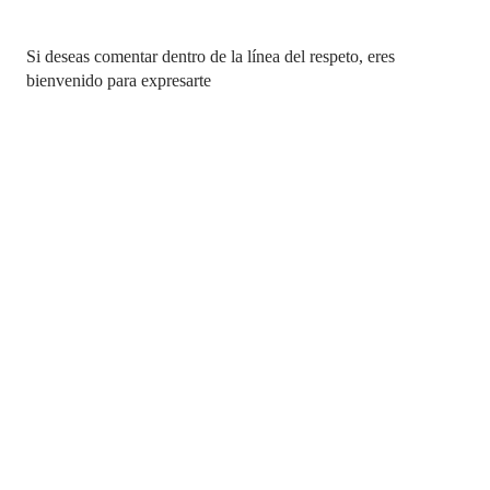
P
Si deseas comentar dentro de la línea del respeto, eres
u
bienvenido para expresarte
b
l
i
c
a
r
u
n
c
o
m
e
n
t
a
r
i