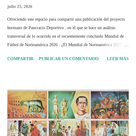
julio 25, 2026
Ofreciendo este espacio para compartir una publicación del proyecto
hermano de Pancracio Deportivo , en el que se hace un análisis
transversal de lo ocurrido en el recientemente concluido Mundial de
Fútbol de Norteamérica 2026 . ¿El Mundial de Norteamérica 2026 ha
sido mucho más que un torneo de fútbol? Durante días se documentó
COMPARTIR
PUBLICAR UN COMENTARIO
LEER MÁS
el recorrido de cada selección con infografías inspiradas en la
identidad artística y cultural de cada país, acompañadas de análisis
históricos, deportivos, económicos y sociales. Ahora todo ese trabajo y
algo más se reúne en un solo documento: "Mundial Norteamérica
2026 ¿Un punto de quiebre?" Este especial de Pancracio Deportivo no
busca decir únicamente quién ganó o quién perdió. Busca responder si
este Mundial marcó un antes y un después en la forma de entender el
deporte, la identidad nacional, la globalización, la comercialización y
el papel del fútbol como reflejo de nuestras sociedades . Son 230