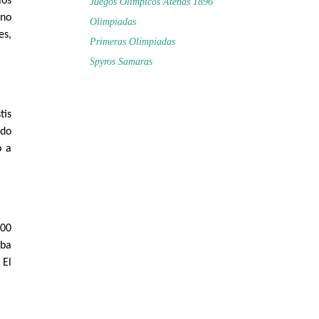
los
Juegos Olímpicos Atenas 1896
 no
Olimpiadas
es,
Primeras Olimpiadas
Spyros Samaras
tis
ado
o a
200
aba
 El