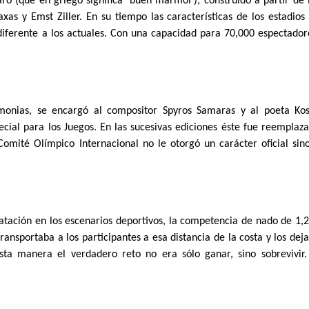
o (que en griego significa 'buen mármol'), construido a partir de 
xas y Emst Ziller. En su tiempo las características de los estadios
diferente a los actuales. Con una capacidad para 70,000 espectador
onias, se encargó al compositor Spyros Samaras y al poeta Kos
ial para los Juegos. En las sucesivas ediciones éste fue reemplaz
omité Olímpico Internacional no le otorgó un carácter oficial sin
atación en los escenarios deportivos, la competencia de nado de 1,
ansportaba a los participantes a esa distancia de la costa y los dej
ta manera el verdadero reto no era sólo ganar, sino sobrevivir.