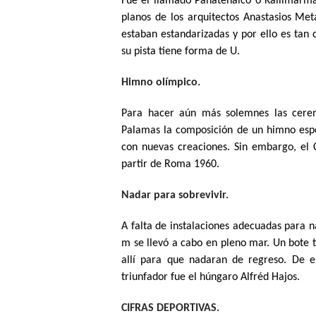
Fue el llamado Panatenaico o Kallimarmar
planos de los arquitectos Anastasios Meta
estaban estandarizadas y por ello es tan 
su pista tiene forma de U.
Himno olímpico.
Para hacer aún más solemnes las cerem
Palamas la composición de un himno espec
con nuevas creaciones. Sin embargo, el C
partir de Roma 1960.
Nadar para sobrevivir.
A falta de instalaciones adecuadas para n
m se llevó a cabo en pleno mar. Un bote tr
allí para que nadaran de regreso. De es
triunfador fue el húngaro Alfréd Hajos.
CIFRAS DEPORTIVAS.