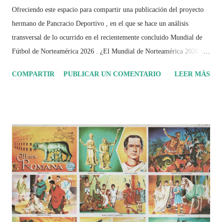
Ofreciendo este espacio para compartir una publicación del proyecto
hermano de Pancracio Deportivo , en el que se hace un análisis
transversal de lo ocurrido en el recientemente concluido Mundial de
Fútbol de Norteamérica 2026 . ¿El Mundial de Norteamérica 2026 ha
sido mucho más que un torneo de fútbol? Durante días se documentó
COMPARTIR
PUBLICAR UN COMENTARIO
LEER MÁS
el recorrido de cada selección con infografías inspiradas en la
identidad artística y cultural de cada país, acompañadas de análisis
históricos, deportivos, económicos y sociales. Ahora todo ese trabajo y
algo más se reúne en un solo documento: "Mundial Norteamérica
2026 ¿Un punto de quiebre?" Este especial de Pancracio Deportivo no
busca decir únicamente quién ganó o quién perdió. Busca responder si
este Mundial marcó un antes y un después en la forma de entender el
deporte, la identidad nacional, la globalización, la comercialización y
el papel del fútbol como reflejo de nuestras sociedades . Son 230
páginas de análisis, ilustraciones originales y ...