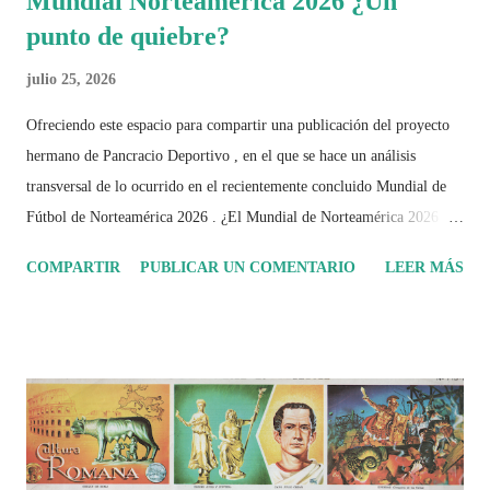
Mundial Norteamérica 2026 ¿Un
punto de quiebre?
julio 25, 2026
Ofreciendo este espacio para compartir una publicación del proyecto
hermano de Pancracio Deportivo , en el que se hace un análisis
transversal de lo ocurrido en el recientemente concluido Mundial de
Fútbol de Norteamérica 2026 . ¿El Mundial de Norteamérica 2026 ha
sido mucho más que un torneo de fútbol? Durante días se documentó
COMPARTIR
PUBLICAR UN COMENTARIO
LEER MÁS
el recorrido de cada selección con infografías inspiradas en la
identidad artística y cultural de cada país, acompañadas de análisis
históricos, deportivos, económicos y sociales. Ahora todo ese trabajo y
algo más se reúne en un solo documento: "Mundial Norteamérica
2026 ¿Un punto de quiebre?" Este especial de Pancracio Deportivo no
busca decir únicamente quién ganó o quién perdió. Busca responder si
este Mundial marcó un antes y un después en la forma de entender el