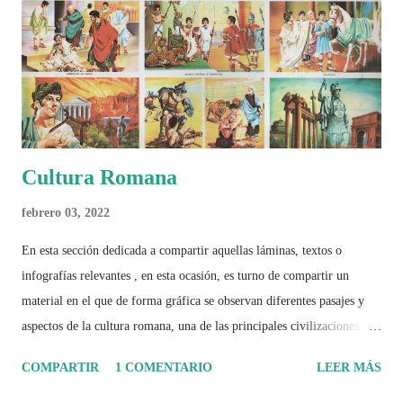
deporte, la identidad nacional, la globalización, la comercialización y
el papel del fútbol como reflejo de nuestras sociedades . Son 230
páginas de análisis, ilustraciones originales y ...
Cultura Romana
febrero 03, 2022
En esta sección dedicada a compartir aquellas láminas, textos o
infografías relevantes , en esta ocasión, es turno de compartir un
material en el que de forma gráfica se observan diferentes pasajes y
aspectos de la cultura romana, una de las principales civilizaciones que
tuvo un amplio dominio en su época de apogeo.
COMPARTIR
1 COMENTARIO
LEER MÁS