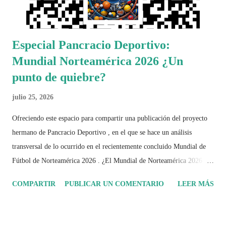
Especial Pancracio Deportivo:
Mundial Norteamérica 2026 ¿Un
punto de quiebre?
julio 25, 2026
Ofreciendo este espacio para compartir una publicación del proyecto
hermano de Pancracio Deportivo , en el que se hace un análisis
transversal de lo ocurrido en el recientemente concluido Mundial de
Fútbol de Norteamérica 2026 . ¿El Mundial de Norteamérica 2026 ha
sido mucho más que un torneo de fútbol? Durante días se documentó
COMPARTIR
PUBLICAR UN COMENTARIO
LEER MÁS
el recorrido de cada selección con infografías inspiradas en la
identidad artística y cultural de cada país, acompañadas de análisis
históricos, deportivos, económicos y sociales. Ahora todo ese trabajo y