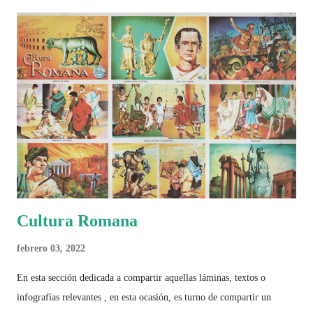
algo más se reúne en un solo documento: "Mundial Norteamérica
2026 ¿Un punto de quiebre?" Este especial de Pancracio Deportivo no
busca decir únicamente quién ganó o quién perdió. Busca responder si
este Mundial marcó un antes y un después en la forma de entender el
deporte, la identidad nacional, la globalización, la comercialización y
el papel del fútbol como reflejo de nuestras sociedades . Son 230
páginas de análisis, ilustraciones originales y ...
Cultura Romana
febrero 03, 2022
En esta sección dedicada a compartir aquellas láminas, textos o
infografías relevantes , en esta ocasión, es turno de compartir un