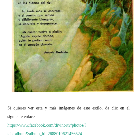
Si quieres ver esta y más imágenes de este estilo, da clic en el
siguiente enlace:
https://www.facebook.com/divinortv/photos/?
tab=album&album_id=2688019621456624