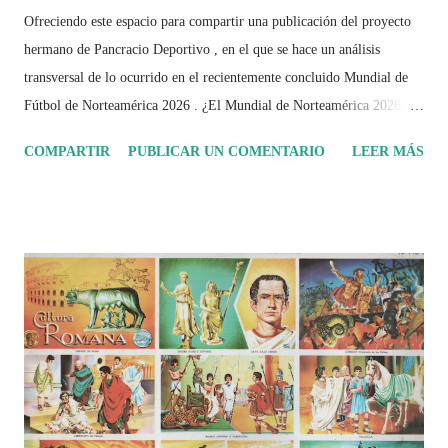
Ofreciendo este espacio para compartir una publicación del proyecto
hermano de Pancracio Deportivo , en el que se hace un análisis
transversal de lo ocurrido en el recientemente concluido Mundial de
Fútbol de Norteamérica 2026 . ¿El Mundial de Norteamérica 2026 ha
sido mucho más que un torneo de fútbol? Durante días se documentó
COMPARTIR
PUBLICAR UN COMENTARIO
LEER MÁS
el recorrido de cada selección con infografías inspiradas en la
identidad artística y cultural de cada país, acompañadas de análisis
históricos, deportivos, económicos y sociales. Ahora todo ese trabajo y
algo más se reúne en un solo documento: "Mundial Norteamérica
2026 ¿Un punto de quiebre?" Este especial de Pancracio Deportivo no
busca decir únicamente quién ganó o quién perdió. Busca responder si
este Mundial marcó un antes y un después en la forma de entender el
deporte, la identidad nacional, la globalización, la comercialización y
el papel del fútbol como reflejo de nuestras sociedades . Son 230
páginas de análisis, ilustraciones originales y ...