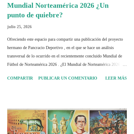
Mundial Norteamérica 2026 ¿Un
punto de quiebre?
julio 25, 2026
Ofreciendo este espacio para compartir una publicación del proyecto
hermano de Pancracio Deportivo , en el que se hace un análisis
transversal de lo ocurrido en el recientemente concluido Mundial de
Fútbol de Norteamérica 2026 . ¿El Mundial de Norteamérica 2026 ha
sido mucho más que un torneo de fútbol? Durante días se documentó
COMPARTIR
PUBLICAR UN COMENTARIO
LEER MÁS
el recorrido de cada selección con infografías inspiradas en la
identidad artística y cultural de cada país, acompañadas de análisis
históricos, deportivos, económicos y sociales. Ahora todo ese trabajo y
algo más se reúne en un solo documento: "Mundial Norteamérica
2026 ¿Un punto de quiebre?" Este especial de Pancracio Deportivo no
busca decir únicamente quién ganó o quién perdió. Busca responder si
este Mundial marcó un antes y un después en la forma de entender el