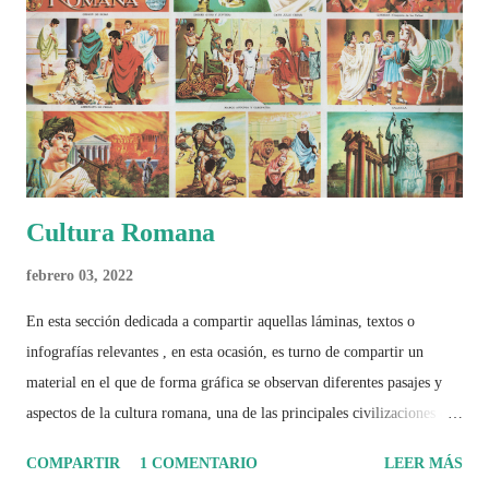
deporte, la identidad nacional, la globalización, la comercialización y
el papel del fútbol como reflejo de nuestras sociedades . Son 230
páginas de análisis, ilustraciones originales y ...
Cultura Romana
febrero 03, 2022
En esta sección dedicada a compartir aquellas láminas, textos o
infografías relevantes , en esta ocasión, es turno de compartir un
material en el que de forma gráfica se observan diferentes pasajes y
aspectos de la cultura romana, una de las principales civilizaciones que
tuvo un amplio dominio en su época de apogeo.
COMPARTIR
1 COMENTARIO
LEER MÁS