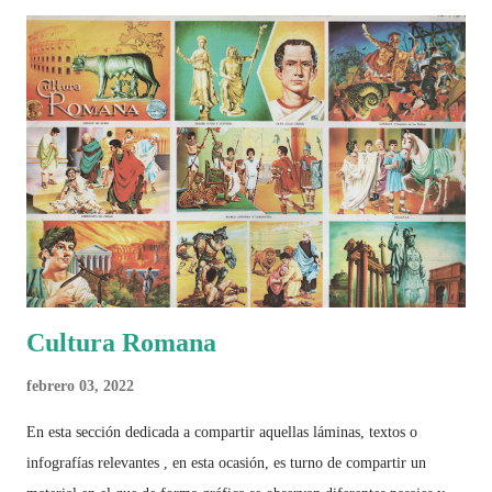
algo más se reúne en un solo documento: "Mundial Norteamérica
2026 ¿Un punto de quiebre?" Este especial de Pancracio Deportivo no
busca decir únicamente quién ganó o quién perdió. Busca responder si
este Mundial marcó un antes y un después en la forma de entender el
deporte, la identidad nacional, la globalización, la comercialización y
el papel del fútbol como reflejo de nuestras sociedades . Son 230
páginas de análisis, ilustraciones originales y ...
Cultura Romana
febrero 03, 2022
En esta sección dedicada a compartir aquellas láminas, textos o
infografías relevantes , en esta ocasión, es turno de compartir un