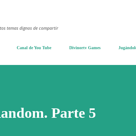
Ir al contenido principal
ntos temas dignos de compartir
Canal de You Tube
Divinortv Games
Jugándol
Random. Parte 5