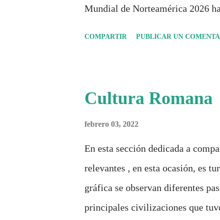
Mundial de Norteamérica 2026 ha
Durante días se documentó el reco
COMPARTIR
PUBLICAR UN COMENTA
inspiradas en la identidad artísti
análisis históricos, deportivos, e
algo más se reúne en un solo do
Cultura Romana
punto de quiebre?" Este especial 
febrero 03, 2022
únicamente quién ganó o quién pe
un antes y un después en la forma 
En esta sección dedicada a compar
globalización, la comercialización
relevantes , en esta ocasión, es t
sociedades . Son 230 páginas de aná
gráfica se observan diferentes pas
principales civilizaciones que tu