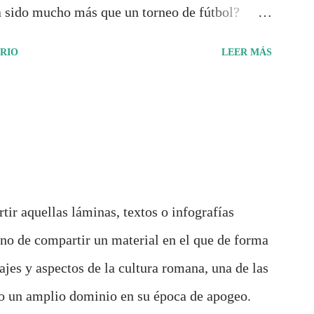
 sido mucho más que un torneo de fútbol?
rrido de cada selección con infografías
RIO
LEER MÁS
ca y cultural de cada país, acompañadas de
conómicos y sociales. Ahora todo ese trabajo y
cumento: "Mundial Norteamérica 2026 ¿Un
de Pancracio Deportivo no busca decir
rdió. Busca responder si este Mundial marcó
de entender el deporte, la identidad nacional, la
tir aquellas láminas, textos o infografías
 y el papel del fútbol como reflejo de nuestras
urno de compartir un material en el que de forma
lisis, ilustraciones originales y ...
ajes y aspectos de la cultura romana, una de las
vo un amplio dominio en su época de apogeo.