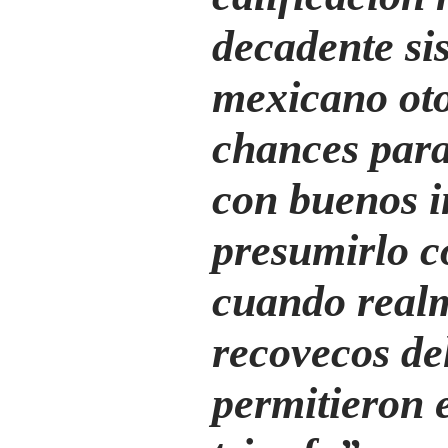
decadente si
mexicano ot
chances para
con buenos i
presumirlo 
cuando realm
recovecos de
permitieron