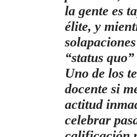
la gente es t
élite, y mien
solapaciones 
“status quo”
Uno de los 
docente si m
actitud inma
celebrar pas
calificación