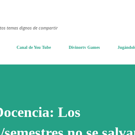
Ir al contenido principal
ntos temas dignos de compartir
Canal de You Tube
Divinortv Games
Jugándol
Docencia: Los
/semestres no se salvan