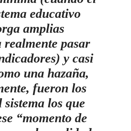
stema educativo
orga amplias
 realmente pasar
ndicadores) y casi
como una hazaña,
ente, fueron los
l sistema los que
 ese “momento de