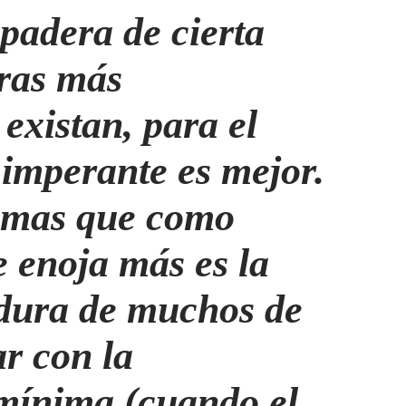
apadera de cierta
tras más
existan, para el
 imperante es mejor.
temas que como
e enoja más es la
dura de muchos de
ar con la
 mínima (cuando el