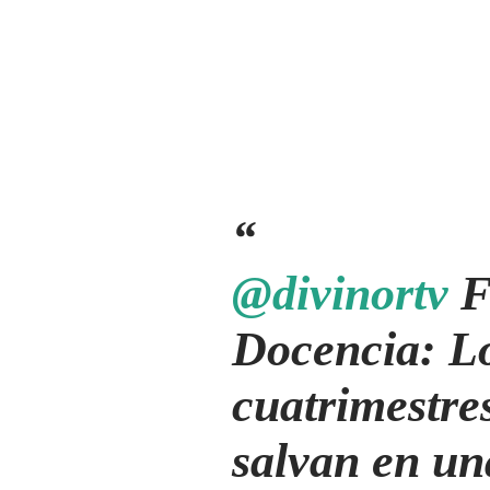
@divinortv
F
Docencia: L
cuatrimestre
salvan en u