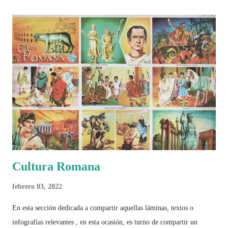
algo más se reúne en un solo documento: "Mundial Norteamérica
2026 ¿Un punto de quiebre?" Este especial de Pancracio Deportivo no
busca decir únicamente quién ganó o quién perdió. Busca responder si
este Mundial marcó un antes y un después en la forma de entender el
deporte, la identidad nacional, la globalización, la comercialización y
el papel del fútbol como reflejo de nuestras sociedades . Son 230
páginas de análisis, ilustraciones originales y ...
Cultura Romana
febrero 03, 2022
En esta sección dedicada a compartir aquellas láminas, textos o
infografías relevantes , en esta ocasión, es turno de compartir un