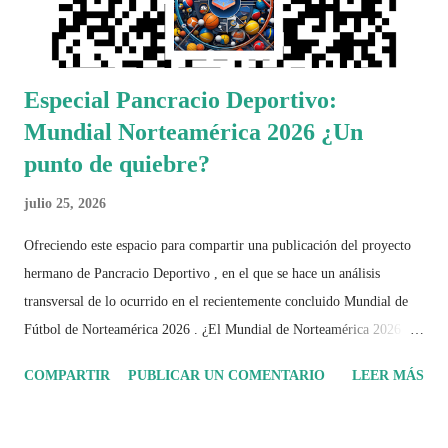
Especial Pancracio Deportivo:
Mundial Norteamérica 2026 ¿Un
punto de quiebre?
julio 25, 2026
Ofreciendo este espacio para compartir una publicación del proyecto
hermano de Pancracio Deportivo , en el que se hace un análisis
transversal de lo ocurrido en el recientemente concluido Mundial de
Fútbol de Norteamérica 2026 . ¿El Mundial de Norteamérica 2026 ha
sido mucho más que un torneo de fútbol? Durante días se documentó
COMPARTIR
PUBLICAR UN COMENTARIO
LEER MÁS
el recorrido de cada selección con infografías inspiradas en la
identidad artística y cultural de cada país, acompañadas de análisis
históricos, deportivos, económicos y sociales. Ahora todo ese trabajo y