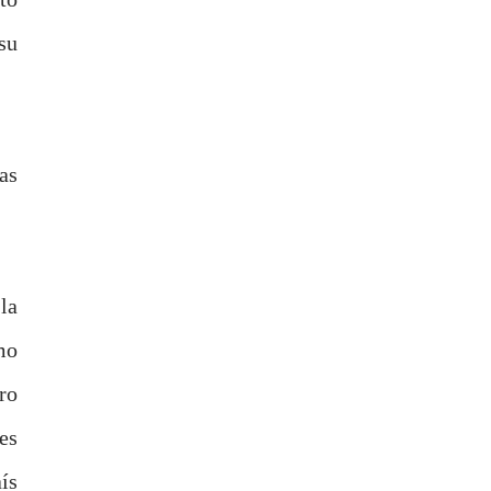
su
as
la
mo
ro
es
ís