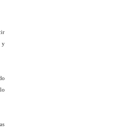
ir
 y
do
lo
as