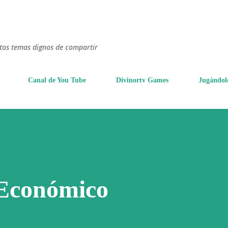
Ir al contenido principal
ntos temas dignos de compartir
Canal de You Tube
Divinortv Games
Jugándol
 Económico