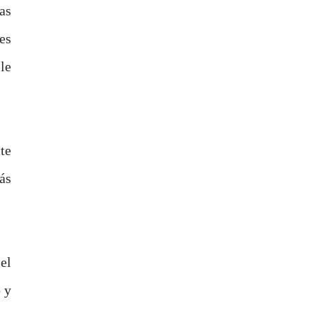
as
es
le
te
ás
el
 y