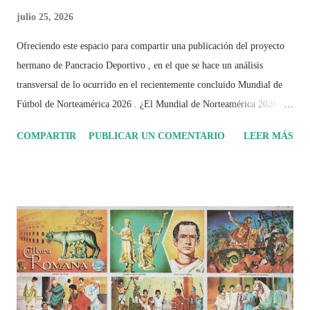
julio 25, 2026
Ofreciendo este espacio para compartir una publicación del proyecto
hermano de Pancracio Deportivo , en el que se hace un análisis
transversal de lo ocurrido en el recientemente concluido Mundial de
Fútbol de Norteamérica 2026 . ¿El Mundial de Norteamérica 2026 ha
sido mucho más que un torneo de fútbol? Durante días se documentó
COMPARTIR
PUBLICAR UN COMENTARIO
LEER MÁS
el recorrido de cada selección con infografías inspiradas en la
identidad artística y cultural de cada país, acompañadas de análisis
históricos, deportivos, económicos y sociales. Ahora todo ese trabajo y
algo más se reúne en un solo documento: "Mundial Norteamérica
2026 ¿Un punto de quiebre?" Este especial de Pancracio Deportivo no
busca decir únicamente quién ganó o quién perdió. Busca responder si
este Mundial marcó un antes y un después en la forma de entender el
deporte, la identidad nacional, la globalización, la comercialización y
el papel del fútbol como reflejo de nuestras sociedades . Son 230