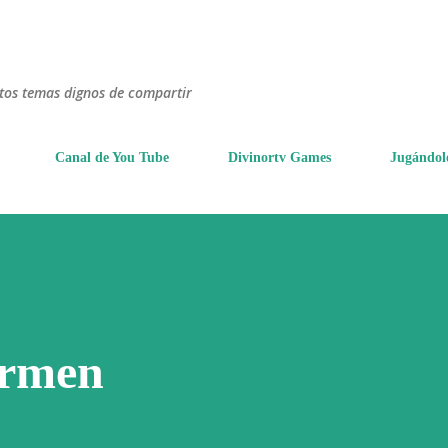
Ir al contenido principal
ntos temas dignos de compartir
Canal de You Tube
Divinortv Games
Jugándol
armen