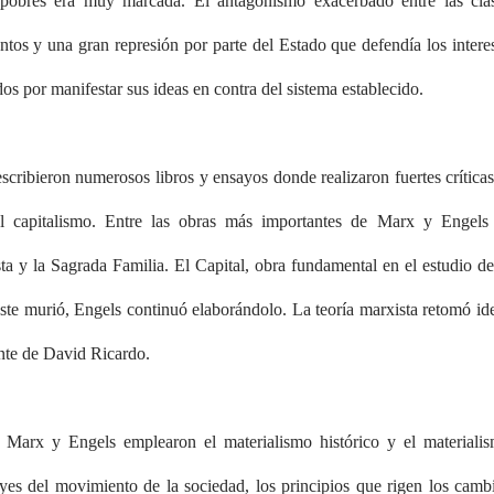
es pobres era muy marcada. El antagonismo exacerbado entre las cla
ntos y una gran represión por parte del Estado que defendía los intere
os por manifestar sus ideas en contra del sistema establecido.
ribieron numerosos libros y ensayos donde realizaron fuertes críticas
el capitalismo. Entre las obras más importantes de Marx y Engels
a y la Sagrada Familia. El Capital, obra fundamental en el estudio de
te murió, Engels continuó elaborándolo. La teoría marxista retomó id
ente de David Ricardo.
as, Marx y Engels emplearon el materialismo histórico y el materiali
leyes del movimiento de la sociedad, los principios que rigen los camb