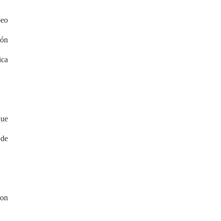
peo
ión
ica
que
 de
con