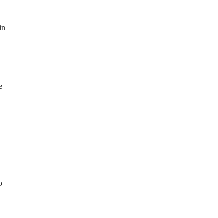
,
in
e
o