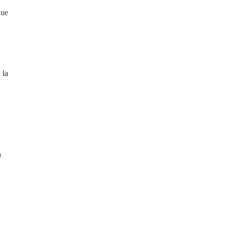
que
 la
a