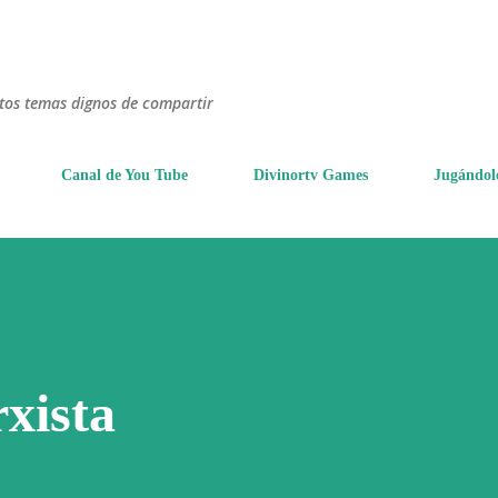
Ir al contenido principal
ntos temas dignos de compartir
Canal de You Tube
Divinortv Games
Jugándol
xista