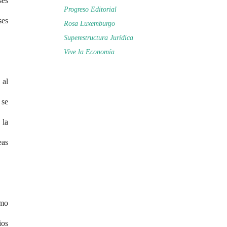
ses
Progreso Editorial
ses
Rosa Luxemburgo
Superestructura Jurídica
Vive la Economía
 al
 se
 la
eas
smo
ios