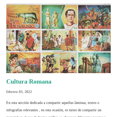
algo más se reúne en un solo documento: "Mundial Norteamérica
2026 ¿Un punto de quiebre?" Este especial de Pancracio Deportivo no
busca decir únicamente quién ganó o quién perdió. Busca responder si
este Mundial marcó un antes y un después en la forma de entender el
deporte, la identidad nacional, la globalización, la comercialización y
el papel del fútbol como reflejo de nuestras sociedades . Son 230
páginas de análisis, ilustraciones originales y ...
Cultura Romana
febrero 03, 2022
En esta sección dedicada a compartir aquellas láminas, textos o
infografías relevantes , en esta ocasión, es turno de compartir un