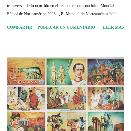
transversal de lo ocurrido en el recientemente concluido Mundial de
Fútbol de Norteamérica 2026 . ¿El Mundial de Norteamérica 2026 ha
sido mucho más que un torneo de fútbol? Durante días se documentó
COMPARTIR
PUBLICAR UN COMENTARIO
LEER MÁS
el recorrido de cada selección con infografías inspiradas en la
identidad artística y cultural de cada país, acompañadas de análisis
históricos, deportivos, económicos y sociales. Ahora todo ese trabajo y
algo más se reúne en un solo documento: "Mundial Norteamérica
2026 ¿Un punto de quiebre?" Este especial de Pancracio Deportivo no
busca decir únicamente quién ganó o quién perdió. Busca responder si
este Mundial marcó un antes y un después en la forma de entender el
deporte, la identidad nacional, la globalización, la comercialización y
el papel del fútbol como reflejo de nuestras sociedades . Son 230
páginas de análisis, ilustraciones originales y ...