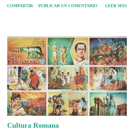
sido mucho más que un torneo de fútbol? Durante días se documentó
COMPARTIR
PUBLICAR UN COMENTARIO
LEER MÁS
el recorrido de cada selección con infografías inspiradas en la
identidad artística y cultural de cada país, acompañadas de análisis
históricos, deportivos, económicos y sociales. Ahora todo ese trabajo y
algo más se reúne en un solo documento: "Mundial Norteamérica
2026 ¿Un punto de quiebre?" Este especial de Pancracio Deportivo no
busca decir únicamente quién ganó o quién perdió. Busca responder si
este Mundial marcó un antes y un después en la forma de entender el
deporte, la identidad nacional, la globalización, la comercialización y
el papel del fútbol como reflejo de nuestras sociedades . Son 230
páginas de análisis, ilustraciones originales y ...
Cultura Romana