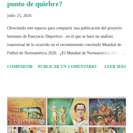
punto de quiebre?
julio 25, 2026
Ofreciendo este espacio para compartir una publicación del proyecto
hermano de Pancracio Deportivo , en el que se hace un análisis
transversal de lo ocurrido en el recientemente concluido Mundial de
Fútbol de Norteamérica 2026 . ¿El Mundial de Norteamérica 2026 ha
sido mucho más que un torneo de fútbol? Durante días se documentó
COMPARTIR
PUBLICAR UN COMENTARIO
LEER MÁS
el recorrido de cada selección con infografías inspiradas en la
identidad artística y cultural de cada país, acompañadas de análisis
históricos, deportivos, económicos y sociales. Ahora todo ese trabajo y
algo más se reúne en un solo documento: "Mundial Norteamérica
2026 ¿Un punto de quiebre?" Este especial de Pancracio Deportivo no
busca decir únicamente quién ganó o quién perdió. Busca responder si
este Mundial marcó un antes y un después en la forma de entender el
deporte, la identidad nacional, la globalización, la comercialización y