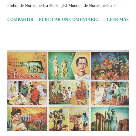
Fútbol de Norteamérica 2026 . ¿El Mundial de Norteamérica 2026 ha
sido mucho más que un torneo de fútbol? Durante días se documentó
COMPARTIR
PUBLICAR UN COMENTARIO
LEER MÁS
el recorrido de cada selección con infografías inspiradas en la
identidad artística y cultural de cada país, acompañadas de análisis
históricos, deportivos, económicos y sociales. Ahora todo ese trabajo y
algo más se reúne en un solo documento: "Mundial Norteamérica
2026 ¿Un punto de quiebre?" Este especial de Pancracio Deportivo no
busca decir únicamente quién ganó o quién perdió. Busca responder si
este Mundial marcó un antes y un después en la forma de entender el
deporte, la identidad nacional, la globalización, la comercialización y
el papel del fútbol como reflejo de nuestras sociedades . Son 230
páginas de análisis, ilustraciones originales y ...