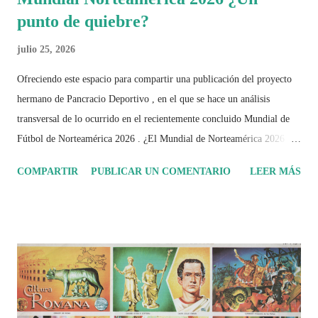
punto de quiebre?
julio 25, 2026
Ofreciendo este espacio para compartir una publicación del proyecto
hermano de Pancracio Deportivo , en el que se hace un análisis
transversal de lo ocurrido en el recientemente concluido Mundial de
Fútbol de Norteamérica 2026 . ¿El Mundial de Norteamérica 2026 ha
sido mucho más que un torneo de fútbol? Durante días se documentó
COMPARTIR
PUBLICAR UN COMENTARIO
LEER MÁS
el recorrido de cada selección con infografías inspiradas en la
identidad artística y cultural de cada país, acompañadas de análisis
históricos, deportivos, económicos y sociales. Ahora todo ese trabajo y
algo más se reúne en un solo documento: "Mundial Norteamérica
2026 ¿Un punto de quiebre?" Este especial de Pancracio Deportivo no
busca decir únicamente quién ganó o quién perdió. Busca responder si
este Mundial marcó un antes y un después en la forma de entender el
deporte, la identidad nacional, la globalización, la comercialización y