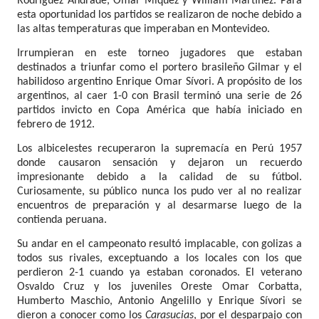
Rodríguez Andrade, Omar Míquez y William Martínez. Para
esta oportunidad los partidos se realizaron de noche debido a
las altas temperaturas que imperaban en Montevideo.
Irrumpieran en este torneo jugadores que estaban
destinados a triunfar como el portero brasileño Gilmar y el
habilidoso argentino Enrique Omar Sívori. A propósito de los
argentinos, al caer 1-0 con Brasil terminó una serie de 26
partidos invicto en Copa América que había iniciado en
febrero de 1912.
Los albicelestes recuperaron la supremacía en Perú 1957
donde causaron sensación y dejaron un recuerdo
impresionante debido a la calidad de su fútbol.
Curiosamente, su público nunca los pudo ver al no realizar
encuentros de preparación y al desarmarse luego de la
contienda peruana.
Su andar en el campeonato resultó implacable, con golizas a
todos sus rivales, exceptuando a los locales con los que
perdieron 2-1 cuando ya estaban coronados. El veterano
Osvaldo Cruz y los juveniles Oreste Omar Corbatta,
Humberto Maschio, Antonio Angelillo y Enrique Sívori se
dieron a conocer como los
Carasucias
, por el desparpajo con