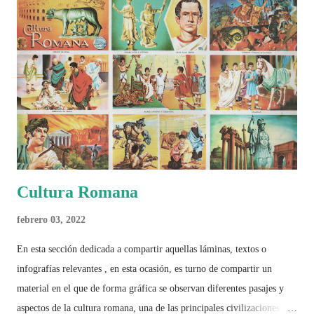
busca decir únicamente quién ganó o quién perdió. Busca responder si
este Mundial marcó un antes y un después en la forma de entender el
deporte, la identidad nacional, la globalización, la comercialización y
el papel del fútbol como reflejo de nuestras sociedades . Son 230
páginas de análisis, ilustraciones originales y ...
Cultura Romana
febrero 03, 2022
En esta sección dedicada a compartir aquellas láminas, textos o
infografías relevantes , en esta ocasión, es turno de compartir un
material en el que de forma gráfica se observan diferentes pasajes y
aspectos de la cultura romana, una de las principales civilizaciones que