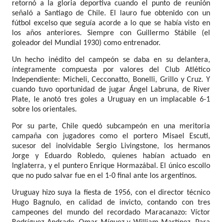
retornó a la gloria deportiva cuando el punto de reunión
señaló a Santiago de Chile. El lauro fue obtenido con un
fútbol excelso que seguía acorde a lo que se había visto en
los años anteriores. Siempre con Guillermo Stábile (el
goleador del Mundial 1930) como entrenador.
Un hecho inédito del campeón se daba en su delantera,
íntegramente compuesta por valores del Club Atlético
Independiente: Micheli, Cecconatto, Bonelli, Grillo y Cruz. Y
cuando tuvo oportunidad de jugar Ángel Labruna, de River
Plate, le anotó tres goles a Uruguay en un implacable 6-1
sobre los orientales.
Por su parte, Chile quedó subcampeón en una meritoria
campaña con jugadores como el portero Misael Escuti,
sucesor del inolvidable Sergio Livingstone, los hermanos
Jorge y Eduardo Robledo, quienes habían actuado en
Inglaterra, y el puntero Enrique Hormazábal. El único escollo
que no pudo salvar fue en el 1-0 final ante los argentinos.
Uruguay hizo suya la fiesta de 1956, con el director técnico
Hugo Bagnulo, en calidad de invicto, contando con tres
campeones del mundo del recordado Maracanazo: Víctor