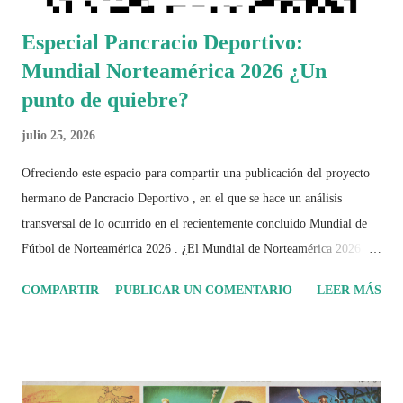
Especial Pancracio Deportivo:
Mundial Norteamérica 2026 ¿Un
punto de quiebre?
julio 25, 2026
Ofreciendo este espacio para compartir una publicación del proyecto
hermano de Pancracio Deportivo , en el que se hace un análisis
transversal de lo ocurrido en el recientemente concluido Mundial de
Fútbol de Norteamérica 2026 . ¿El Mundial de Norteamérica 2026 ha
sido mucho más que un torneo de fútbol? Durante días se documentó
COMPARTIR
PUBLICAR UN COMENTARIO
LEER MÁS
el recorrido de cada selección con infografías inspiradas en la
identidad artística y cultural de cada país, acompañadas de análisis
históricos, deportivos, económicos y sociales. Ahora todo ese trabajo y
algo más se reúne en un solo documento: "Mundial Norteamérica
2026 ¿Un punto de quiebre?" Este especial de Pancracio Deportivo no