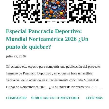
Especial Pancracio Deportivo:
Mundial Norteamérica 2026 ¿Un
punto de quiebre?
julio 25, 2026
Ofreciendo este espacio para compartir una publicación del proyecto
hermano de Pancracio Deportivo , en el que se hace un análisis
transversal de lo ocurrido en el recientemente concluido Mundial de
Fútbol de Norteamérica 2026 . ¿El Mundial de Norteamérica 2026 ha
sido mucho más que un torneo de fútbol? Durante días se documentó
COMPARTIR
PUBLICAR UN COMENTARIO
LEER MÁS
el recorrido de cada selección con infografías inspiradas en la
identidad artística y cultural de cada país, acompañadas de análisis