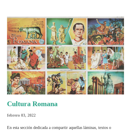
históricos, deportivos, económicos y sociales. Ahora todo ese trabajo y
algo más se reúne en un solo documento: "Mundial Norteamérica
2026 ¿Un punto de quiebre?" Este especial de Pancracio Deportivo no
busca decir únicamente quién ganó o quién perdió. Busca responder si
este Mundial marcó un antes y un después en la forma de entender el
deporte, la identidad nacional, la globalización, la comercialización y
el papel del fútbol como reflejo de nuestras sociedades . Son 230
páginas de análisis, ilustraciones originales y ...
Cultura Romana
febrero 03, 2022
En esta sección dedicada a compartir aquellas láminas, textos o