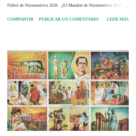
Fútbol de Norteamérica 2026 . ¿El Mundial de Norteamérica 2026 ha
sido mucho más que un torneo de fútbol? Durante días se documentó
COMPARTIR
PUBLICAR UN COMENTARIO
LEER MÁS
el recorrido de cada selección con infografías inspiradas en la
identidad artística y cultural de cada país, acompañadas de análisis
históricos, deportivos, económicos y sociales. Ahora todo ese trabajo y
algo más se reúne en un solo documento: "Mundial Norteamérica
2026 ¿Un punto de quiebre?" Este especial de Pancracio Deportivo no
busca decir únicamente quién ganó o quién perdió. Busca responder si
este Mundial marcó un antes y un después en la forma de entender el
deporte, la identidad nacional, la globalización, la comercialización y
el papel del fútbol como reflejo de nuestras sociedades . Son 230
páginas de análisis, ilustraciones originales y ...